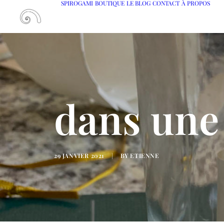
SPIROGAMI
BOUTIQUE
LE BLOG
CONTACT
À PROPOS
dans une 
29 JANVIER 2021
|
BY
ETIENNE