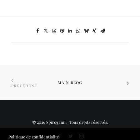
MAIN BLOG
PRÉCÉDENT
© 2026 Spirogami. | Tous droits réservés.
Politique de confidentialité