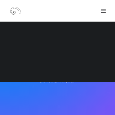
RECHERCHE
Blog Textual
PANIER
Emphasize your words and your articles with
the textual layout.